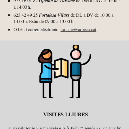
973 16 0
1 82
Oficina de Turisme
de D
M
a D
G
de 10:00 h
a 14:00 h.
62
3
42
49
25
Fortalesa ViIars
de DL a DV de 10:00 a
14:00 h. Estiu de 09:
00 a 13:00 h.
O bé al correu eléctronic:
turisme@arbeca.cat
VISITES LLIURES
Si no vols fer la visita guiada a "Els Vilars", també es pot accedir