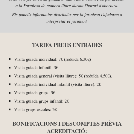
a la Fortalesa de manera lliure durant l'horari d'obertura.
Els panells informatius distribuïts per la fortalesa l'ajudaran a
interpretar el jaciment.
TARIFA PREUS ENTRADES
Visita guiada individual: 7€ (reduïda 6.30€)
Visita guiada in
fantil
:
3
€
Visita guiada
general (visita lliure)
:
5
€ (reduïda
4
.
5
0€).
Visita guiada individual
infantil
(visita lliure):
2
€
Visita guiada
grups
:
5
€
Visita guiada
grups infantil
:
2
€
Visita g
rups escoles
:
2
€
BONIFICACIONS I DESCOMPTES PRÈVIA
ACREDITACIÓ: