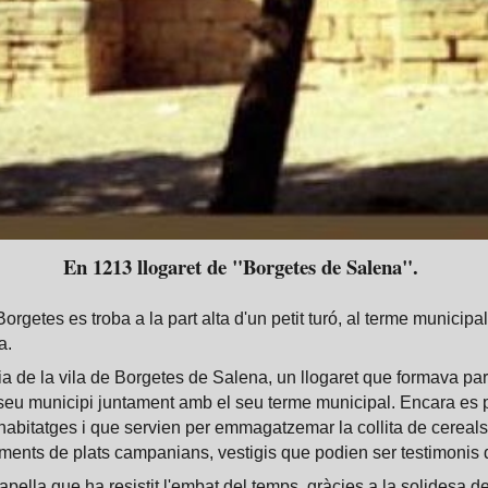
En 1213 llogaret de "Borgetes de Salena".
getes es troba a la part alta d'un petit turó, al terme municipal 
a.
ia de la vila de Borgetes de Salena, un llogaret que formava par
 seu municipi juntament amb el seu terme municipal. Encara es 
 habitatges i que servien per emmagatzemar la collita de cereals
ments de plats campanians, vestigis que podien ser testimonis 
pella que ha resistit l'embat del temps, gràcies a la solidesa d