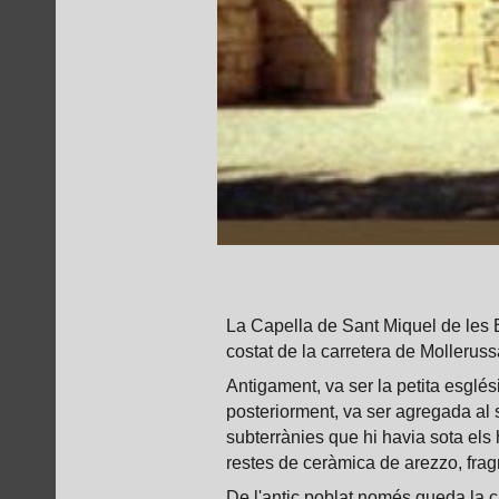
La Capella de Sant Miquel de les Bor
costat de la carretera de Molleruss
Antigament, va ser la petita esglés
posteriorment, va ser agregada al
subterrànies que hi havia sota els
restes de ceràmica de arezzo, frag
De l'antic poblat només queda la ca