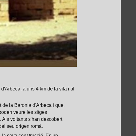
d'Arbeca, a uns 4 km de la vila i al
t de la Baronia d'Arbeca i que,
poden veure les sitges
. Als voltants s'han descobert
del seu origen romà.
e la seva construcció. És un