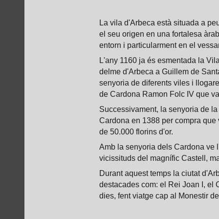
La vila d'Arbeca està situada a peu
el seu origen en una fortalesa àrab
entorn i particularment en el vessant
L'any 1160 ja és esmentada la Vil
delme d'Arbeca a Guillem de Santa F
senyoria de diferents viles i llog
de Cardona Ramon Folc IV que va v
Successivament, la senyoria de la 
Cardona en 1388 per compra que va
de 50.000 florins d'or.
Amb la senyoria dels Cardona ve l'e
vicissituds del magnífic Castell, 
Durant aquest temps la ciutat d'Arb
destacades com: el Rei Joan I, el Ca
dies, fent viatge cap al Monestir d