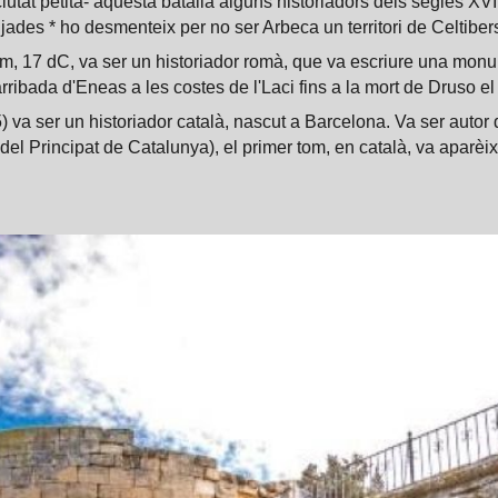
tat petita- aquesta batalla alguns historiadors dels segles XVI 
des * ho desmenteix per no ser Arbeca un territori de Celtibers 
em, 17 dC, va ser un historiador romà, que va escriure una monu
arribada d'Eneas a les costes de l'Laci fins a la mort de Druso el
 va ser un historiador català, nascut a Barcelona. Va ser autor 
l Principat de Catalunya), el primer tom, en català, va aparèixe