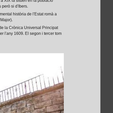
a XIX la situen en la població
però si d'Ibers.
mental història de l'Estat romà a
 Major).
de la Crònica Universal Principat
r l'any 1609. El segon i tercer tom