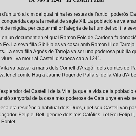
 d'un turó al cim del qual hi ha les restes de l'antic i poderós 
 conquerida cap a la meitat de segle XII. La població es va anar
 de migdia, per captar millor l'alegria de la llum del sol i la sev
a en un document en el qual Ramon Folc de Cardona fa donació de
e. La seva filla Sibil·la es va casar amb Ramon III de Tarroja i
arets. La seva filla Agnès de Tarroja va ser una poderosa pubill
iure i va morir al Castell d'Arbeca cap a 1241.
Vila va passar a mans dels Cornell d'Aragó i dels comtes de Pal
 fer el comte Hug a Jaume Roger de Pallars, de la Vila d'Arbec
splendor del Castell i de la Vila, ja que la vida de la població 
mansió senyorial de la casa més poderosa de Catalunya en els s
eca era residència habitual dels Ducs, i pel seu Castell van pas
çador, Felip el Bell, gendre dels reis Catòlics, i el Rei Felip II,
e Poblet