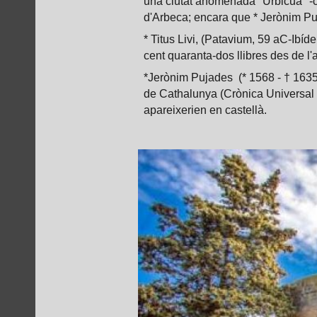
una ciutat anomenada "Urbicua" -ciu
d'Arbeca; encara que * Jerònim Puja
* Titus Livi, (Patavium, 59 aC-Ibíd
cent quaranta-dos llibres des de l'
*Jerònim Pujades (* 1568 - † 1635)
de Cathalunya (Crònica Universal de
apareixerien en castellà.