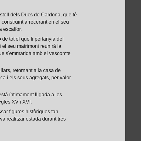
Castell dels Ducs de Cardona, que té
 construint arrecerant en el seu
a escalfor.
 tot el que li pertanyia del
 el seu matrimoni reunirà la
a que s'emmaridà amb el vescomte
lars, retornant a la casa de
a i els seus agregats, per valor
està íntimament lligada a les
egles XV i XVI.
sar figures històriques tan
 va realitzar estada durant tres