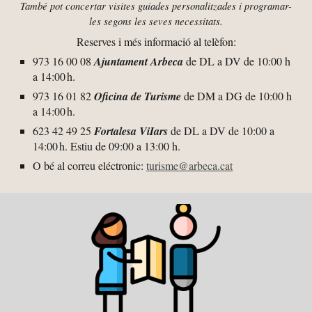
També pot concertar visites guiades personalitzades i programar-
les segons les seves necessitats.
Reserves i més informació al telèfon:
973 16 00 08
Ajuntament Arbeca
de DL a DV de
10:00 h
a 14:00 h.
973 16 0
1 82
Oficina de Turisme
de D
M
a D
G
de 10:00 h
a 14:00 h.
62
3
42
49
25
Fortalesa ViIars
de DL a DV de 10:00 a
14:00 h. Estiu de 09:
00 a 13:00 h.
O bé al correu eléctronic:
turisme@arbeca.cat