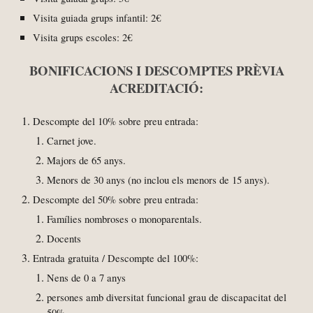
Visita guiada
grups infantil
:
2
€
Visita g
rups escoles
:
2
€
BONIFICACIONS I DESCOMPTES PRÈVIA
ACREDITACIÓ:
Descompte del 10% sobre preu entrada:
Carnet jove.
Majors de 65 anys.
Menors de 30 anys (no inclou els menors de 15 anys).
Descompte del
50
% sobre preu entrada:
Famílies nombroses o monoparentals
.
Docents
Entrada gratuita / Descompte del 100%
:
Nens de 0 a 7 anys
persones amb diversitat funcional grau de discapacitat del
50%
.