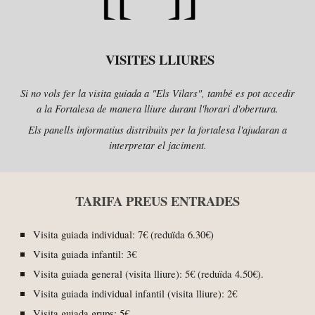
VISITES LLIURES
Si no vols fer la visita guiada a "Els Vilars", també es pot accedir
a la Fortalesa de manera lliure durant l'horari d'obertura.
Els panells informatius distribuïts per la fortalesa l'ajudaran a
interpretar el jaciment.
TARIFA PREUS ENTRADES
Visita guiada individual: 7€ (reduïda 6.30€)
Visita guiada in
fantil
:
3
€
Visita guiada
general (visita lliure)
:
5
€ (reduïda
4
.
5
0€).
Visita guiada individual
infantil
(visita lliure):
2
€
Visita guiada
grups
:
5
€